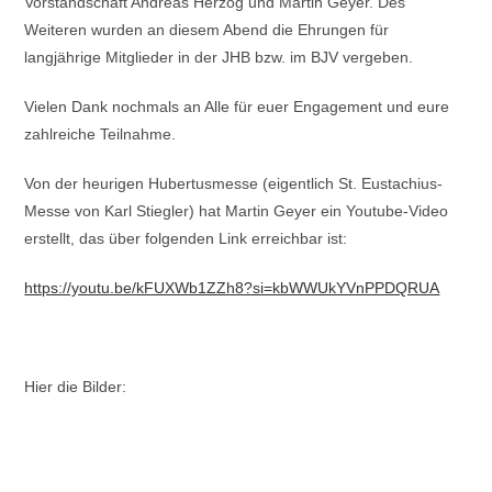
Vorstandschaft Andreas Herzog und Martin Geyer. Des
Weiteren wurden an diesem Abend die Ehrungen für
langjährige Mitglieder in der JHB bzw. im BJV vergeben.
Vielen Dank nochmals an Alle für euer Engagement und eure
zahlreiche Teilnahme.
Von der heurigen Hubertusmesse (eigentlich St. Eustachius-
Messe von Karl Stiegler) hat Martin Geyer ein Youtube-Video
erstellt, das über folgenden Link erreichbar ist:
https://youtu.be/kFUXWb1ZZh8?si=kbWWUkYVnPPDQRUA
Hier die Bilder: