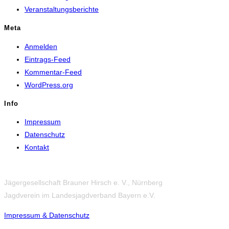
Veranstaltungsberichte
Meta
Anmelden
Eintrags-Feed
Kommentar-Feed
WordPress.org
Info
Impressum
Datenschutz
Kontakt
Jägergesellschaft Brauner Hirsch e. V., Nürnberg
Jagdverein im Landesjagdverband Bayern e.V.
Impressum & Datensc
hutz