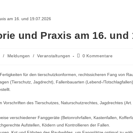
orie und Praxis am 16. und
s
/
Meldungen
/
Veranstaltungen
0 Kommentare
e Fertigkeiten für den tierschutzkonformen, rechtssicheren Fang von 
agen (Tierschutz, Jagdrecht), Fallenbauarten (Lebend-/Totschlagfalle
tellt.
Vorschriften des Tierschutzes, Naturschutzrechtes, Jagdrechtes (Art
ise verschiedener Fanggeräte (Betonrohrfallen, Kastenfallen, Kofferfa
hgerechte Aufstellen, Ködern und Kontrollieren der Fallen.
ren, Kot und Fährten des Raubwildes, um Fangplätze optimal zu wäh