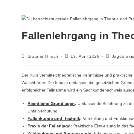
Fallenlehrgang in The
Brauner Hirsch
19. April 2026
Jagdpraxi
Der Kurs vermittelt theoretische Kenntnisse und praktisch
Waschbären. Die Inhalte umfassen die gesetzlichen Grundl
erfolgreicher Teilnahme wird ein Sachkundenachweis ausges
Rechtliche Grundlagen
:
Umfassende Belehrung zu den 
Unfallverhütung.
Fallenkunde und -technik
:
Vorstellung und Funktionswe
Praxis der Fallenjagd
:
Praktische Einweisung in das fac
Wildbiologie und Spurenkunde
:
Erkennen von Laufspu