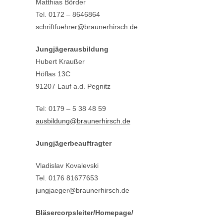
Matthias Börder
Tel.
0172 – 8646864
schriftfuehrer@braunerhirsch.de
Jungjägerausbildung
Hubert Kraußer
Höflas 13C
91207 Lauf a.d. Pegnitz
Tel: 0179 – 5 38 48 59
ausbildung@braunerhirsch.de
Jungjägerbeauftragter
Vladislav Kovalevski
Tel. 0176 81677653
jungjaeger@braunerhirsch.de
Bläsercorpsleiter/Homepage/